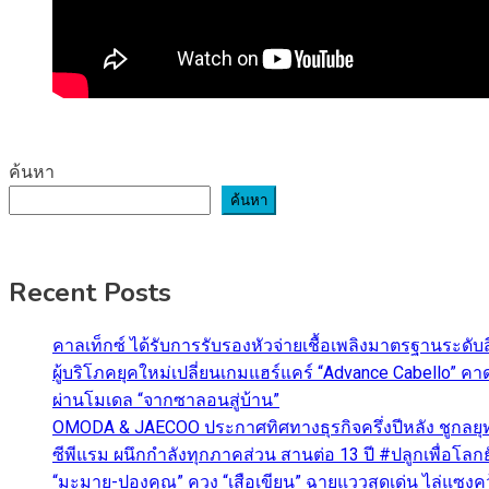
ค้นหา
ค้นหา
Recent Posts
คาลเท็กซ์ ได้รับการรับรองหัวจ่ายเชื้อเพลิงมาตรฐานระด
ผู้บริโภคยุคใหม่เปลี่ยนเกมแฮร์แคร์ “Advance Cabello” 
ผ่านโมเดล “จากซาลอนสู่บ้าน”
OMODA & JAECOO ประกาศทิศทางธุรกิจครึ่งปีหลัง ชูกลยุ
ซีพีแรม ผนึกกำลังทุกภาคส่วน สานต่อ 13 ปี #ปลูกเพื่อโลกยั
“มะมาย-ปองคุณ” ควง “เสือเขียน” ฉายแววสุดเด่น ไล่แซงคว้า