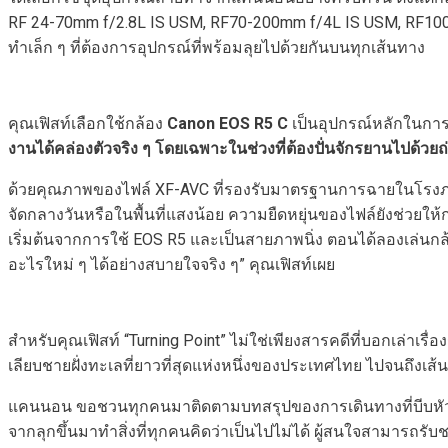
RF 24-70mm f/2.8L IS USM, RF70-200mm f/4L IS USM, RF100
ทำเล็ก ๆ ที่ต้องการอุปกรณ์ที่พร้อมลุยไปด้วยกันบนทุกเส้นทาง
คุณเฟิสท์เลือกใช้กล้อง
Canon EOS R5 C
เป็นอุปกรณ์หลักในการถ
งานได้คล่องตัวจริง ๆ โดยเฉพาะในช่วงที่ต้องปั่นจักรยานไปด้วยถ
ด้วยคุณภาพของไฟล์ XF-AVC ที่รองรับมาตรฐานการฉายในโรงภาพย
จัดกลางวันหรือในพื้นที่แสงน้อย ความยืดหยุ่นของไฟล์ยังช่วยให
เริ่มต้นจากการใช้ EOS R5 และเป็นสายภาพนิ่ง ตอนได้ลองเล่นกล้อ
อะไรใหม่ ๆ ได้อย่างสบายใจจริง ๆ” คุณเฟิสท์เผย
สำหรับคุณเฟิสท์ “Turning Point” ไม่ใช่เพียงสารคดีที่บอกเล่าเร
เลียบชายฝั่งทะเลที่ยาวที่สุดแห่งหนึ่งของประเทศไทย ไปจนถึงเ
แคนนอน ขอชวนทุกคนมาติดตามบทสรุปของการเดินทางที่บีบหัวใจค
จากลุกขึ้นมาทำสิ่งที่ทุกคนคิดว่าเป็นไปไม่ได้ ผู้สนใจสามารถรับช