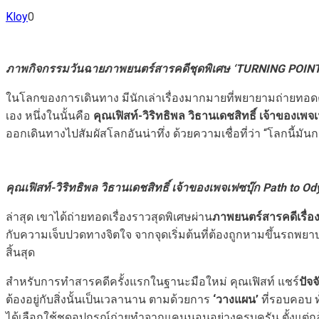
Kloy
0
ภาพกิจกรรมวันฉายภาพยนตร์สารคดีชุดพิเศษ ‘TURNING POINT
ในโลกของการเดินทาง มีนักเล่าเรื่องมากมายที่พยายามถ่ายทอดค
เอง หนึ่งในนั้นคือ
คุณเฟิสท์-วิริทธิพล วิธานเดชสิทธิ์ เจ้าของเพ
ออกเดินทางไปสัมผัสโลกอันน่าทึ่ง ด้วยความเชื่อที่ว่า “โลกนี้มันกว
คุณเฟิสท์-วิริทธิพล วิธานเดชสิทธิ์ เจ้าของเพจเฟซบุ๊ก Path to O
ล่าสุด เขาได้ถ่ายทอดเรื่องราวสุดพิเศษผ่าน
ภาพยนตร์สารคดีเรื่อ
กับความเจ็บปวดทางจิตใจ จากจุดเริ่มต้นที่ต้องถูกหามขึ้นรถพยาบาล
สิ้นสุด
สำหรับการทำสารคดีครั้งแรกในฐานะมือใหม่ คุณเฟิสท์ แชร์
ปัจ
ต้องอยู่กับสิ่งนั้นเป็นเวลานาน ตามด้วยการ
‘วางแผน’
ที่รอบคอบ 
ได้เลือกใช้ชุดอุปกรณ์ถ่ายทำจากแคนนอนอย่างครบครัน ตั้งแต่กล