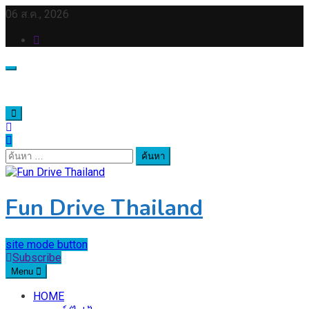
Skip
06 ส.ค., 2026
to
content
ค้นหา
สำหรับ:
Fun Drive Thailand
site mode button
Subscribe
Menu
HOME