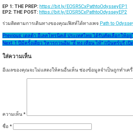
EP 1: THE PREP:
https://bit.ly/EOSR5CxPathtoOdysseyEP1
EP2: THE POST:
https://bit.ly/EOSR5CxPathtoOdysseyEP2
ร่วมติดตามการเดินทางของคุณเฟิสท์ได้ทางเพจ
Path to Odysse
แนะแนว
Previous:
เดลต้า อีเลคโทรนิคส์ ประเทศไทย ได้รับคัดเลือกให้อยู่
Next:
1 ปีมีครั้งเดียว วิหารกวนอิม “อี่ ทง เทียน ไท้” กบินทร์บุรี
เรื่อง
ใส่ความเห็น
อีเมลของคุณจะไม่แสดงให้คนอื่นเห็น
ช่องข้อมูลจำเป็นถูกทำเค
ความเห็น
*
ชื่อ
*