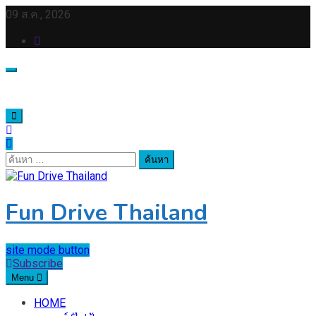
Skip
09 ส.ค., 2026
to
content
ค้นหา
สำหรับ:
Fun Drive Thailand
site mode button
Subscribe
Menu
HOME