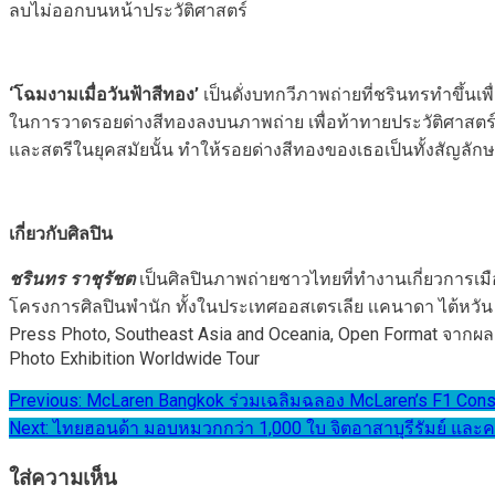
ลบไม่ออกบนหน้าประวัติศาสตร์
‘
โฉมงามเมื่อวันฟ้าสีทอง’
เป็นดั่งบทกวีภาพถ่ายที่ชรินทรทำขึ้นเ
ในการวาดรอยด่างสีทองลงบนภาพถ่าย เพื่อท้าทายประวัติศาสตร์ช
และสตรีในยุคสมัยนั้น ทำให้รอยด่างสีทองของเธอเป็นทั้งสัญลั
เกี่ยวกับศิลปิน
ชรินทร ราชุรัชต
เป็นศิลปินภาพถ่ายชาวไทยที่ทำงานเกี่ยวการเม
โครงการศิลปินพำนัก ทั้งในประเทศออสเตรเลีย เเคนาดา ไต้หวัน เเล
Press Photo, Southeast Asia and Oceania, Open Format จากผ
Photo Exhibition Worldwide Tour
แนะแนว
Previous:
McLaren Bangkok ร่วมเฉลิมฉลอง McLaren’s F1 Cons
Next:
ไทยฮอนด้า มอบหมวกกว่า 1,000 ใบ จิตอาสาบุรีรัมย์ และ
เรื่อง
ใส่ความเห็น