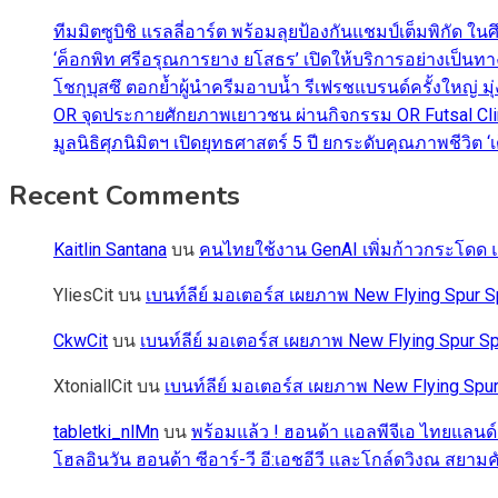
ทีมมิตซูบิชิ แรลลี่อาร์ต พร้อมลุยป้องกันแชมป์เต็มพิกัด ใน
‘ค็อกพิท ศรีอรุณการยาง ยโสธร’ เปิดให้บริการอย่างเป็น
โชกุบุสซึ ตอกย้ำผู้นำครีมอาบน้ำ รีเฟรชแบรนด์ครั้งใหญ่ ม
OR จุดประกายศักยภาพเยาวชน ผ่านกิจกรรม OR Futsal Cli
มูลนิธิศุภนิมิตฯ เปิดยุทธศาสตร์ 5 ปี ยกระดับคุณภาพชี
Recent Comments
Kaitlin Santana
บน
คนไทยใช้งาน GenAI เพิ่มก้าวกระโดด แต
YliesCit
บน
เบนท์ลีย์ มอเตอร์ส เผยภาพ New Flying Spu
CkwCit
บน
เบนท์ลีย์ มอเตอร์ส เผยภาพ New Flying Spur
XtoniallCit
บน
เบนท์ลีย์ มอเตอร์ส เผยภาพ New Flying S
tabletki_nlMn
บน
พร้อมแล้ว ! ฮอนด้า แอลพีจีเอ ไทยแลนด์
โฮลอินวัน ฮอนด้า ซีอาร์-วี อี:เอชอีวี และโกล์ดวิงณ สยามค