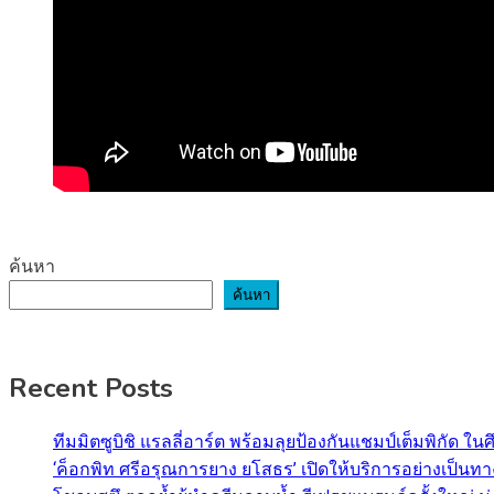
ค้นหา
ค้นหา
Recent Posts
ทีมมิตซูบิชิ แรลลี่อาร์ต พร้อมลุยป้องกันแชมป์เต็มพิกัด ใน
‘ค็อกพิท ศรีอรุณการยาง ยโสธร’ เปิดให้บริการอย่างเป็น