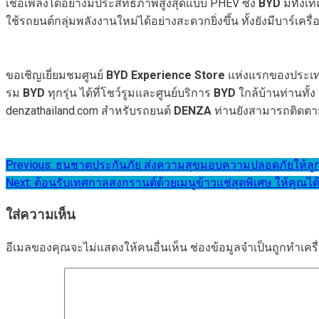
เชื้อเพลิงได้อย่างมีประสิทธิภาพสูงสุดแบบ PHEV ซึ่ง
BYD
มีทั้งเ
ใช้รถยนต์กลุ่มพลังงานใหม่ได้อย่างสะดวกยิ่งขึ้น ทั้งยังมีบาร์เครื่
ขอเชิญเยี่ยมชมศูนย์
BYD Experience Store
แห่งแรกของประเทศไท
รม
BYD
ทุกรุ่น ได้ที่โชว์รูมและศูนย์บริการ
BYD
ใกล้บ้านท่านทั้ง
denzathailand.com สำหรับรถยนต์
DENZA
ท่านยังสามารถติดตาม
แนะแนว
Previous:
ธนชาตประกันภัย ส่งความสุขมอบความปลอดภัยให้ลู
Next:
ต้อนรับเทศกาลสงกรานต์ด้วยเมนูข้าวแช่สุดพิเศษ ให้คุณได
เรื่อง
ใส่ความเห็น
อีเมลของคุณจะไม่แสดงให้คนอื่นเห็น
ช่องข้อมูลจำเป็นถูกทำเค