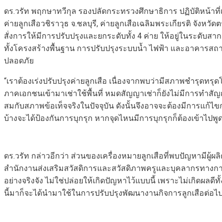
ดร.วรัท พฤกษาทวีกุล รองปลัดกระทรวงศึกษาธิการ ปฏิบัติหน้าที่เ
ค่ายลูกเสือวชิราวุธ จ.ชลบุรี, ค่ายลูกเสือเฉลิมพระเกียรติ จังหวั
สั่งการให้มีการปรับปรุงและยกระดับทั้ง 4 ค่าย ให้อยู่ในระดับสา
ทั้งโครงสร้างพื้นฐาน การปรับปรุงระบบน้ำ ไฟฟ้า และอาคารสถานที
ปลอดภัย
“เราต้องเร่งปรับปรุงค่ายลูกเสือ เนื่องจากพบว่ามีสภาพชำรุดทรุดโทร
ภาคเอกชนเข้ามาเช่าใช้พื้นที่ หมดสัญญาเช่าก็ยังไม่มีการทำสัญญ
สมกับสภาพข้อเท็จจริงในปัจจุบัน ดังนั้นจึงอาจจะต้องมีการแก้ไ
บ้างจะได้ป้องกันการบุกรุก หากจุดไหนมีการบุกรุกก็ต้องเข้าไปพ
ดร.วรัท กล่าวอีกว่า ส่วนของเครื่องหมายลูกเสือที่พบปัญหามีผู
สำนักงานส่งเสริมสวัสดิการและสวัสดิภาพครูและบุคลากรทางการศึ
อย่างจริงจัง ไม่ใช่ปล่อยให้เกิดปัญหาไว้แบบนี้ เพราะไม่เกิดผลดี
นี้มาก็จะได้นำมาใช้ในการปรับปรุงพัฒนางานกิจการลูกเสือต่อไ