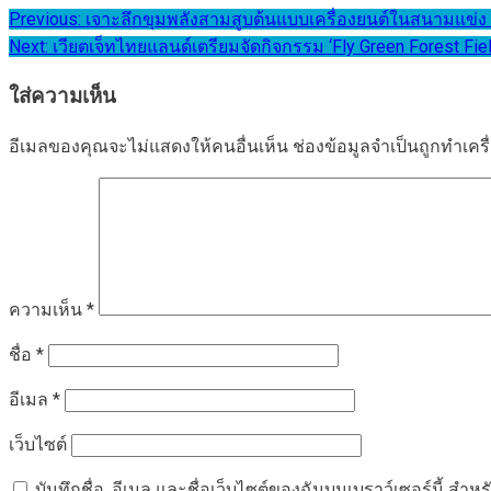
แนะแนว
Previous:
เจาะลึกขุมพลังสามสูบต้นแบบเครื่องยนต์ในสนามแข่ง Mo
Next:
เวียตเจ็ทไทยแลนด์เตรียมจัดกิจกรรม ‘Fly Green Forest Fie
เรื่อง
ใส่ความเห็น
อีเมลของคุณจะไม่แสดงให้คนอื่นเห็น
ช่องข้อมูลจำเป็นถูกทำเค
ความเห็น
*
ชื่อ
*
อีเมล
*
เว็บไซต์
บันทึกชื่อ, อีเมล และชื่อเว็บไซต์ของฉันบนเบราว์เซอร์นี้ ส