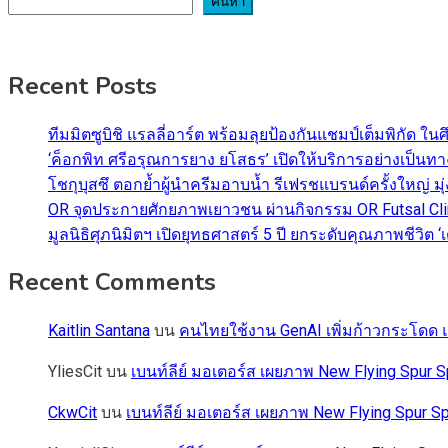
ค้นหา
Recent Posts
ทีมมิตซูบิชิ แรลลี่อาร์ต พร้อมลุยป้องกันแชมป์เต็มพิกัด ใน
‘ค็อกพิท ศรีอรุณการยาง ยโสธร’ เปิดให้บริการอย่างเป็น
โชกุบุสซึ ตอกย้ำผู้นำครีมอาบน้ำ รีเฟรชแบรนด์ครั้งใหญ่ ม
OR จุดประกายศักยภาพเยาวชน ผ่านกิจกรรม OR Futsal Cli
มูลนิธิศุภนิมิตฯ เปิดยุทธศาสตร์ 5 ปี ยกระดับคุณภาพชี
Recent Comments
Kaitlin Santana
บน
คนไทยใช้งาน GenAI เพิ่มก้าวกระโดด แต
YliesCit
บน
เบนท์ลีย์ มอเตอร์ส เผยภาพ New Flying Spu
CkwCit
บน
เบนท์ลีย์ มอเตอร์ส เผยภาพ New Flying Spur