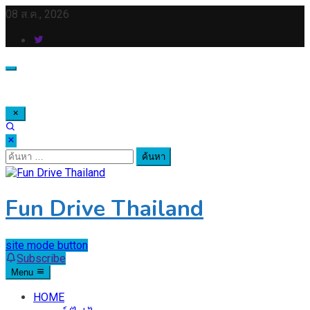
Skip
08 ส.ค., 2026
to
content
ค้นหา
สำหรับ:
Fun Drive Thailand
site mode button
Subscribe
Menu
HOME