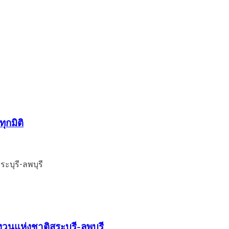
ุกมิติ
วนแห่งชาติสระบุรี-ลพบุรี