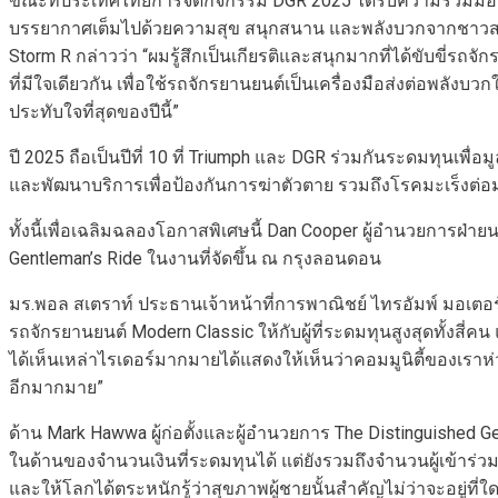
ขณะที่ประเทศไทยการจัดกิจกรรม DGR 2025 ได้รับความร่วมมืออย่
บรรยากาศเต็มไปด้วยความสุข สนุกสนาน และพลังบวกจากชาวสองล้อท
Storm R กล่าวว่า “ผมรู้สึกเป็นเกียรติและสนุกมากที่ได้ขับขี่ร
ที่มีใจเดียวกัน เพื่อใช้รถจักรยานยนต์เป็นเครื่องมือส่งต่อพลังบ
ประทับใจที่สุดของปีนี้”
ปี 2025 ถือเป็นปีที่ 10 ที่ Triumph และ DGR ร่วมกันระดมทุนเพ
และพัฒนาบริการเพื่อป้องกันการฆ่าตัวตาย รวมถึงโรคมะเร็งต่
ทั้งนี้เพื่อเฉลิมฉลองโอกาสพิเศษนี้ Dan Cooper ผู้อำนวยการฝ่
Gentleman’s Ride ในงานที่จัดขึ้น ณ กรุงลอนดอน
มร.พอล สเตราท์ ประธานเจ้าหน้าที่การพาณิชย์ ไทรอัมพ์ มอเตอร์ไซเ
รถจักรยานยนต์ Modern Classic ให้กับผู้ที่ระดมทุนสูงสุดทั้งสี่ค
ได้เห็นเหล่าไรเดอร์มากมายได้แสดงให้เห็นว่าคอมมูนิตี้ของเราห่
อีกมากมาย”
ด้าน Mark Hawwa ผู้ก่อตั้งและผู้อำนวยการ The Distinguished Gentl
ในด้านของจำนวนเงินที่ระดมทุนได้ แต่ยังรวมถึงจำนวนผู้เข้าร่วม 
และให้โลกได้ตระหนักรู้ว่าสุขภาพผู้ชายนั้นสำคัญไม่ว่าจะอยู่ที่ใ