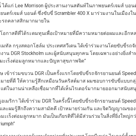
ี้ ได้แก่ Lee Morrison ผู้ประสานงานสตันท์ในภาพยนตร์เจมส์ บอนด
์เจมส์ บอนด์ ซึ่งขับขี่ Scrambler 400 X มาร่วมงานในเมืองในว
พ์และรถคลาสสิกมากมายใน
เป็นโอกาสดีที่ได้ระดมทุนเพื่อเป้าหมายที่มีความหมายต่อผมและอีกห
มทัล กรุงสตอกโฮล์ม ประเทศสวีเดน ได้เข้าร่วมงานโดยขับขี่รถจักร
จากทีมงาน DGR Stockholm และผู้สนับสนุนทุกคน โดยเฉพาะอย่างยิ่ง
รคมะเร็งต่อมลูกหมากและปัญหาสุขภาพจิต”
้าร่วมขบวน DGR เป็นครั้งแรกโดยขับขี่รถจักรยานยนต์ Speed Twin
ายที่ดี ให้ความรู้สึกเหมือนวันคริสต์มาส ผมชอบการขับขี่แบบกลุ่มอ
่ในงานน่าเหลือเชื่อมากที่ได้เห็นไรเดอร์มากมายออกมาสนับสนุน
ิกา ได้เข้าร่วม DGR ในครั้งนี้โดยขับขี่รถจักรยานยนต์ Speed T
ม และผมรู้สึกถึงความสามัคคี เป้าหมายร่วมกัน และจิตวิญญาณของคอม
ร็งต่อมลูกหมาก มันเป็นเกียรติที่ได้มีส่วนร่วมในสิ่งที่ยิ่งใหญ่กว
riumph”