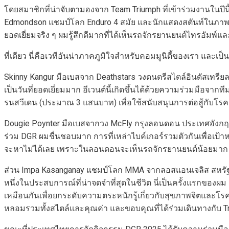
โดยสมาชิกที่น่าจับตามองจาก Team Triumph ที่เข้าร่วมงานในปีน
Edmondson แชมป์โลก Enduro 4 สมัย และนักแสดงสตันท์ในภาพยนตร
ยอดเยี่ยมจริง ๆ ผมรู้สึกดีมากที่ได้เห็นรถจักรยานยนต์ไทรอัม
ที่เดียว นี่คือเวทีอันน่าภาคภูมิใจสำหรับคอมมูนิตี้ของเรา และ
Skinny Kangur มือเบสจาก Deathstars วงดนตรีสไตล์อินดัสเทรียลเ
เป็นวันที่ยอดเยี่ยมมาก อีเวนต์นี้เกิดขึ้นได้ด้วยความร่วมมือ
รนสวีเดน (ประมาณ 3 แสนบาท) เพื่อใช้สนับสนุนการต่อสู้กับโ
Dougie Poynter มือเบสจากวง McFly กรุงลอนดอน ประเทศอังกฤษ เข
ร่วม DGR ผมชื่นชอบมาก การที่เหล่าไบค์เกอร์รวมตัวกันเพื่อเป้าหม
จะหาไม่ได้เลย เพราะในลอนดอนจะเห็นรถจักรยานยนต์น้อยมาก แต
ส่วน Impa Kasanganay แชมป์โลก MMA จากลอสแอนเจลิส สหรัฐอเมร
หนึ่งในประสบการณ์ที่น่าจดจำที่สุดในชีวิต นี่เป็นครั้งแรกของผ
เหมือนกันเพื่อยกระดับความตระหนักรู้เกี่ยวกับสุขภาพจิตและโรคมะเ
หลอมรวมทั้งสไตล์และคุณค่า และขอบคุณที่ได้ร่วมเดินทางกับ T