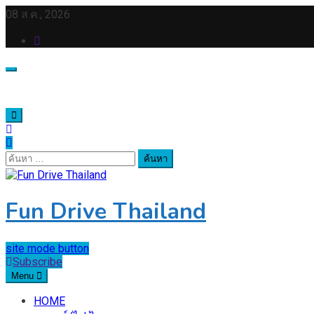
Skip
08 ส.ค., 2026
to
content
ค้นหา
สำหรับ:
Fun Drive Thailand
site mode button
Subscribe
Menu
HOME