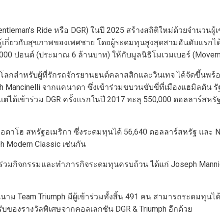
entleman’s Ride หรือ DGR) ในปี 2025 สร้างสถิติใหม่ด้วยจำนวนผู้
เกี่ยวกับสุขภาพของเพศชาย โดยผู้ระดมทุนสูงสุดสามอันดับแรกได้ร
000 ปอนด์ (ประมาณ 6 ล้านบาท) ให้กับมูลนิธิโมเวมเบอร์ (Move
ลกสำหรับผู้ที่รักรถจักรยานยนต์คลาสสิกและวินเทจ ได้จัดขึ้นพร้อม
ph Mancinelli จากแคนาดา ซึ่งเข้าร่วมขบวนขับขี่ที่เมืองแฮมิลตั
ต่ได้เข้าร่วม DGR ครั้งแรกในปี 2017 ทะลุ 550,000 ดอลลาร์สหรั
ฐไอดาโฮ สหรัฐอเมริกา ซึ่งระดมทุนได้ 56,640 ดอลลาร์สหรัฐ และ N
h Modern Classic เช่นกัน
ชคดีที่ร่วมกิจกรรมและทำภารกิจระดมทุนครบถ้วน ได้แก่ Joseph M
นนาม Team Triumph มีผู้เข้าร่วมทั้งสิ้น 491 คน สามารถระดมทุน
ได้รับของรางวัลพิเศษจากคอลเลกชัน DGR & Triumph อีกด้วย