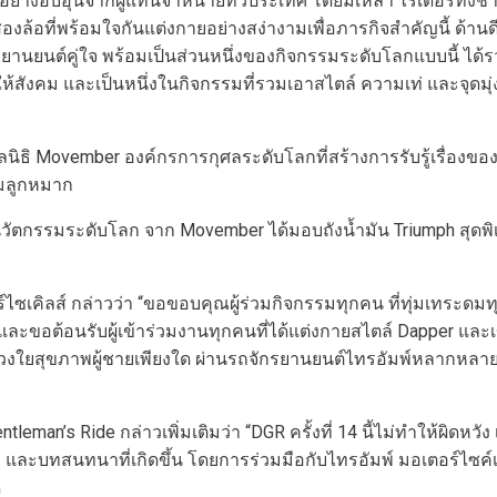
างอบอุ่นจากผู้แทนจำหน่ายทั่วประเทศ โดยมีเหล่า ไรเดอร์ทั้งชาว
ี่พร้อมใจกันแต่งกายอย่างสง่างามเพื่อภารกิจสำคัญนี้ ด้านดีเจ
ถจักรยานยนต์คู่ใจ พร้อมเป็นส่วนหนึ่งของกิจกรรมระดับโลกแบบนี้ 
วกให้สังคม และเป็นหนึ่งในกิจกรรมที่รวมเอาสไตล์ ความเท่ และจุดมุ่
ื่อมูลนิธิ Movember องค์กรการกุศลระดับโลกที่สร้างการรับรู้เรื่
อมลูกหมาก
ายนวัตกรรมระดับโลก จาก Movember ได้มอบถังน้ำมัน Triumph สุดพ
คิลส์ กล่าวว่า “ขอขอบคุณผู้ร่วมกิจกรรมทุกคน ที่ทุ่มเทระดมทุนเพื
น และขอต้อนรับผู้เข้าร่วมงานทุกคนที่ได้แต่งกายสไตล์ Dapper และเข
วงใยสุขภาพผู้ชายเพียงใด ผ่านรถจักรยานยนต์ไทรอัมพ์หลากหลายรุ่น
eman’s Ride กล่าวเพิ่มเติมว่า “DGR ครั้งที่ 14 นี้ไม่ทำให้ผิดหวัง
และบทสนทนาที่เกิดขึ้น โดยการร่วมมือกับไทรอัมพ์ มอเตอร์ไซค์เคิล
ด