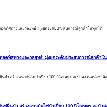
ยทอดทิศทางและกลยุทธ์ มุ่งยกระดับประสบการณ์ลูกค้าในท
นฟูผืนป่า สร้างแนวกันไฟป่าเปียก 100 กิโลเมตร ณ ป่าสง