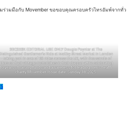
ความร่วมมือกับ Movember ขอขอบคุณครอบครัวไทรอัมพ์จากทั่ว
3BC3X8K EDITORIAL USE ONLY Dougie Poynter at The
Distinguished Gentleman’s Ride at Maltby Street Market in London
– taking part in one of 63 rides across the UK, with thousands of
riders on their vintage motorbikes in their dapper attire celebrating
10 years of raising funds and awareness for leading men’s health
charity Movember. Issue date: Sunday 18, 2025.
25