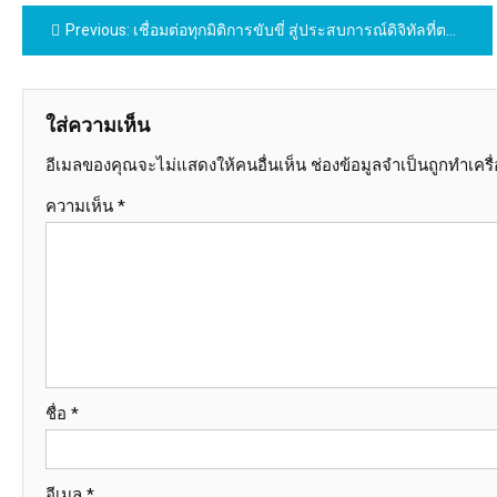
แนะแนว
Previous:
เชื่อมต่อทุกมิติการขับขี่ สู่ประสบการณ์ดิจิทัลที่ตอบโจทย์ทุกการเดินทาง จากบีเอ็มดับเบิลยู และมินิ
เรื่อง
ใส่ความเห็น
อีเมลของคุณจะไม่แสดงให้คนอื่นเห็น
ช่องข้อมูลจำเป็นถูกทำเคร
ความเห็น
*
ชื่อ
*
อีเมล
*