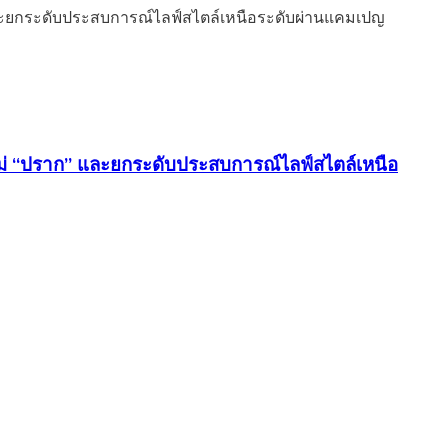
่ “ปราก” และยกระดับประสบการณ์ไลฟ์สไตล์เหนือ