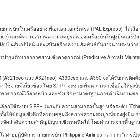
สายการบินในเครืออย่าง ‎พีเอแอล เอ็กซ์เพรส (PAL Express) ได้เลือ
nance) และติดตามสภาพความสมบูรณ์ของเครื่องบินในฝูงบินแอร์บัสท
ปินส์แอร์ไลน์ และเสริมสร้างความสัมพันธ์อันยาวนานระหว่าง PA
ารุงรักษาอากาศยานเชิงคาดการณ์ (Predictive Aircraft Maintenanc
320 (A321ceo และ A321neo), A330ceo และ A350 จะได้รับการติดตั
าใช้จ่ายที่เกี่ยวข้อง โดย S.FP+ จะช่วยเพิ่มความน่าเชื่อถือให้
การคาดการณ์ไว้ล่วงหน้า และช่วยรักษามาตรฐานการดำเนินงานของฝู
ี่เลือกใช้ระบบ S.FP+‎ ในระดับความสามารถขั้นสูง หรือระดับ “Enh
มทั้งให้ข้อมูลเชิงลึกที่ครอบคลุมถึงสภาพความสมบูรณ์ของฝูงบิน 
ระบุและจัดลำดับความสำคัญปัญหาเชิงเทคนิคได้ โดยคำนวนจากพื้น
ุโสฝ่ายปฏิบัติการ สายการบิน Philippine Airlines กล่าวว่า “กา