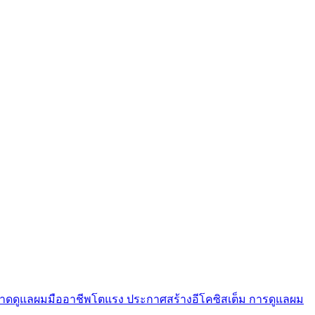
ดันตลาดดูแลผมมืออาชีพโตแรง ประกาศสร้างอีโคซิสเต็ม การดูแลผม