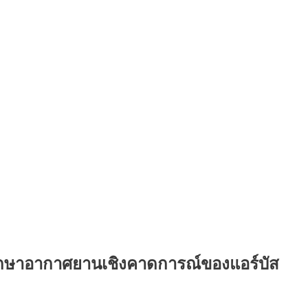
งรักษาอากาศยานเชิงคาดการณ์ของแอร์บัส