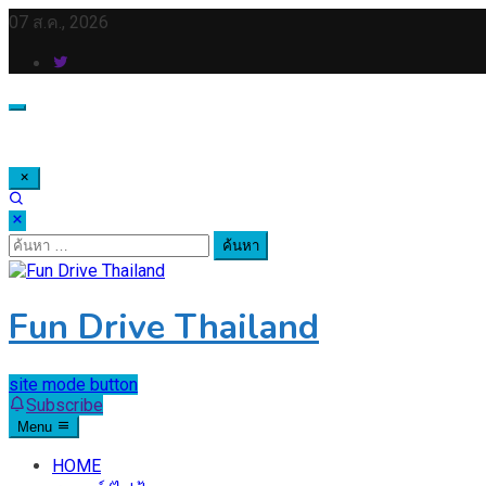
Skip
07 ส.ค., 2026
to
content
ค้นหา
สำหรับ:
Fun Drive Thailand
site mode button
Subscribe
Menu
HOME