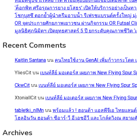
ทีมมิตซูบิชิ แรลลี่อาร์ต พร้อมลุยป้องกันแชมป์เต็มพิกัด ใน
‘ค็อกพิท ศรีอรุณการยาง ยโสธร’ เปิดให้บริการอย่างเป็น
โชกุบุสซึ ตอกย้ำผู้นำครีมอาบน้ำ รีเฟรชแบรนด์ครั้งใหญ่ ม
OR จุดประกายศักยภาพเยาวชน ผ่านกิจกรรม OR Futsal Cli
มูลนิธิศุภนิมิตฯ เปิดยุทธศาสตร์ 5 ปี ยกระดับคุณภาพชี
Recent Comments
Kaitlin Santana
บน
คนไทยใช้งาน GenAI เพิ่มก้าวกระโดด แต
YliesCit
บน
เบนท์ลีย์ มอเตอร์ส เผยภาพ New Flying Spu
CkwCit
บน
เบนท์ลีย์ มอเตอร์ส เผยภาพ New Flying Spur
XtoniallCit
บน
เบนท์ลีย์ มอเตอร์ส เผยภาพ New Flying S
tabletki_nlMn
บน
พร้อมแล้ว ! ฮอนด้า แอลพีจีเอ ไทยแลนด์
โฮลอินวัน ฮอนด้า ซีอาร์-วี อี:เอชอีวี และโกล์ดวิงณ สยามค
Archives