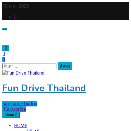
Skip
10 ส.ค., 2026
to
content
ค้นหา
สำหรับ:
Fun Drive Thailand
site mode button
Subscribe
Menu
HOME