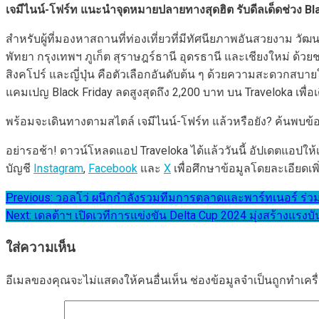
เจมีไนน์-โฟร์ท แนะนำจุดหมายปลายทางสุดฮิต รับดีลเด็ดช่วง
Bl
สำหรับผู้ที่มองหาสถานที่ท่องเที่ยวที่มีทัศนียภาพอันสวยงาม 
พัทยา กรุงเทพฯ ภูเก็ต สุราษฎร์ธานี อุดรธานี และเชียงใหม่ ด้ว
สิงคโปร์ และญี่ปุ่น คือตัวเลือกอันดับต้น ๆ ด้วยความสะดวกสบาย
แคมเปญ Black Friday ลดสูงสุดถึง 2,200 บาท บน Traveloka เพื่อ
พร้อมจะเดินทางตามสไตล์ เจมีไนน์-โฟร์ท แล้วหรือยัง? ค้นพบ
อย่ารอช้า! ดาวน์โหลดแอป Traveloka ได้แล้ววันนี้ อัปเดตแอปให้
บัญชี
Instagram
,
Facebook
และ
X
เพื่อศึกษาข้อมูลโดยละเอียดเพิ
แนะแนว
Previous:
วอลโว่ ผนึกกำลังรวมทีมการตลาดและพาร์ทเนอร์ ร่ว
Next:
เดลต้าฯ เปิดเวทีการแข่งขัน Delta Cup 2024 มุ่งสร้างแรง
เรื่อง
ใส่ความเห็น
อีเมลของคุณจะไม่แสดงให้คนอื่นเห็น
ช่องข้อมูลจำเป็นถูกทำเค