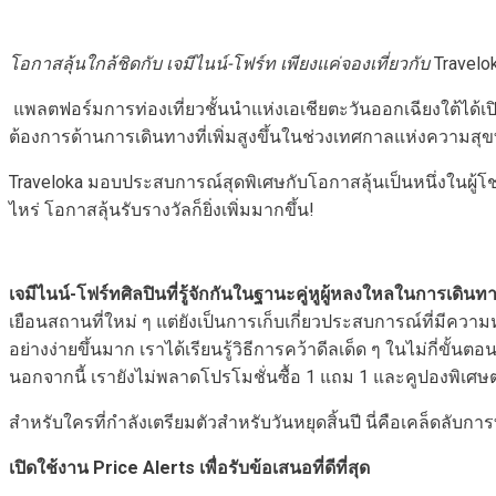
โอกาสลุ้นใกล้ชิดกับ เจมีไนน์-โฟร์ท
เพียงแค่จองเที่ยวกับ
Travelo
แพลตฟอร์มการท่องเที่ยวชั้นนำแห่งเอเชียตะวันออกเฉียงใต้ได้เ
ต้องการด้านการเดินทางที่เพิ่มสูงขึ้นในช่วงเทศกาลแห่งความสุ
Traveloka มอบประสบการณ์สุดพิเศษกับโอกาสลุ้นเป็นหนึ่งในผู้โ
ไหร่ โอกาสลุ้นรับรางวัลก็ยิ่งเพิ่มมากขึ้น!
เจมีไนน์-โฟร์ทศิลปินที่รู้จักกันในฐานะคู่หูผู้หลงใหลในการเดินท
เยือนสถานที่ใหม่ ๆ แต่ยังเป็นการเก็บเกี่ยวประสบการณ์ที่มีควา
อย่างง่ายขึ้นมาก เราได้เรียนรู้วิธีการคว้าดีลเด็ด ๆ ในไม่กี่ขั้น
นอกจากนี้ เรายังไม่พลาดโปรโมชั่นซื้อ 1 แถม 1 และคูปองพิเศษต่า
สำหรับใครที่กำลังเตรียมตัวสำหรับวันหยุดสิ้นปี นี่คือเคล็ดลับกา
เปิดใช้งาน
Price Alerts เพื่อรับข้อเสนอที่ดีที่สุด